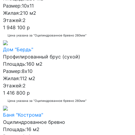
14x12
Размер:
10x11
Жилая:
210 м2
14x19
Этажей:
2
19x14
1 948 100 р
Цена указана за "Оцилиндрованное бревно 260мм"
Дом "Бердь"
Профилированный брус (сухой)
Площадь:
160 м2
Размер:
8x10
Жилая:
112 м2
Этажей:
2
1 416 800 р
Цена указана за "Оцилиндрованное бревно 260мм"
Баня "Кострома"
Оцилиндрованное бревно
Площадь:
16 м2