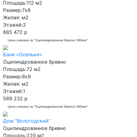
Площадь:
112 м2
9x13
Размер:
7x8
9x15.5
Жилая:
м2
10x10
Этажей:
2
885 472 р
10x11
Цена указана за "Оцилиндрованное бревно 260мм"
10x12
10x13
Баня «Осельки»
Оцилиндрованное бревно
10x14
Площадь:
72 м2
10x17
Размер:
8x9
11x18
Жилая:
м2
Этажей:
1
12x14
569 232 р
12x19
Цена указана за "Оцилиндрованное бревно 260мм"
13x11
Дом "Вологодский"
13x12
Оцилиндрованное бревно
13x15
Площадь:
220 м2