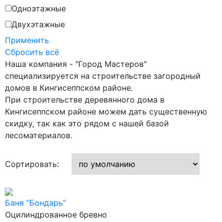
7x9
Одноэтажные
7x12
Двухэтажные
8,6x9,6
Применить
Сбросить всё
8x8
Наша компания - "Город Мастеров"
8x9
специализируется на строительстве загородный
8x10
домов в Кингисеппском районе.
При строительстве деревянного дома в
8x11
Кингисеппском районе можем дать существенную
8x13
скидку, так как это рядом с нашей базой
8х9
лесоматериалов.
9,7x7,7
Сортировать:
9x9
9x10
9x11
Баня "Бондарь"
9x12
Оцилиндрованное бревно