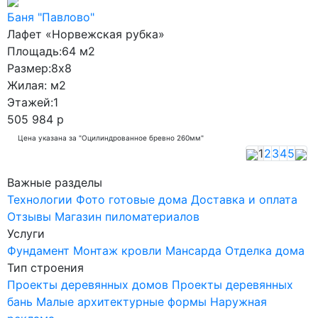
Баня "Павлово"
Лафет «Норвежская рубка»
Площадь:
64 м2
Размер:
8x8
Жилая:
м2
Этажей:
1
505 984 р
Цена указана за "Оцилиндрованное бревно 260мм"
1
2
3
4
5
Важные разделы
Технологии
Фото готовые дома
Доставка и оплата
Отзывы
Магазин пиломатериалов
Услуги
Фундамент
Монтаж кровли
Мансарда
Отделка дома
Тип строения
Проекты деревянных домов
Проекты деревянных
бань
Малые архитектурные формы
Наружная