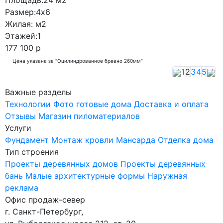
Площадь:
24 м2
Размер:
4x6
Жилая:
м2
Этажей:
1
177 100 р
Цена указана за "Оцилиндрованное бревно 260мм"
1
2
3
4
5
Важные разделы
Технологии
Фото готовые дома
Доставка и оплата
Отзывы
Магазин пиломатериалов
Услуги
Фундамент
Монтаж кровли
Мансарда
Отделка дома
Тип строения
Проекты деревянных домов
Проекты деревянных
бань
Малые архитектурные формы
Наружная
реклама
Офис продаж-север
г. Санкт-Петербург
,