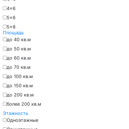
4x6
5x6
5x8
Площадь
6x5
до 40 кв.м
6x6
до 50 кв.м
6x7
до 60 кв.м
6x8
до 70 кв.м
6x9
до 100 кв.м
6х6
до 150 кв.м
7x5
до 200 кв.м
7x7
более 200 кв.м
7x8
Этажность
7x9
Одноэтажные
7x12