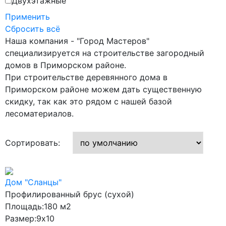
Двухэтажные
8,6x9,6
Применить
Сбросить всё
8x8
Наша компания - "Город Мастеров"
8x9
специализируется на строительстве загородный
8x10
домов в Приморском районе.
При строительстве деревянного дома в
8x11
Приморском районе можем дать существенную
8x13
скидку, так как это рядом с нашей базой
8х9
лесоматериалов.
9,7x7,7
Сортировать:
9x9
9x10
9x11
Дом "Сланцы"
9x12
Профилированный брус (сухой)
Площадь:
180 м2
9x13
Размер:
9x10
9x15.5