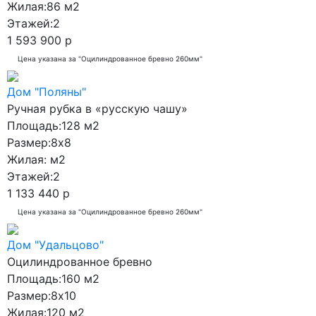
Жилая:
86 м2
10x10
Этажей:
2
1 593 900 р
10x11
Цена указана за "Оцилиндрованное бревно 260мм"
10x12
10x13
Дом "Поляны"
Ручная рубка в «русскую чашу»
10x14
Площадь:
128 м2
10x17
Размер:
8x8
11x18
Жилая:
м2
Этажей:
2
12x14
1 133 440 р
12x19
Цена указана за "Оцилиндрованное бревно 260мм"
13x11
Дом "Удальцово"
13x12
Оцилиндрованное бревно
13x15
Площадь:
160 м2
14x12
Размер:
8x10
Жилая:
120 м2
14x19