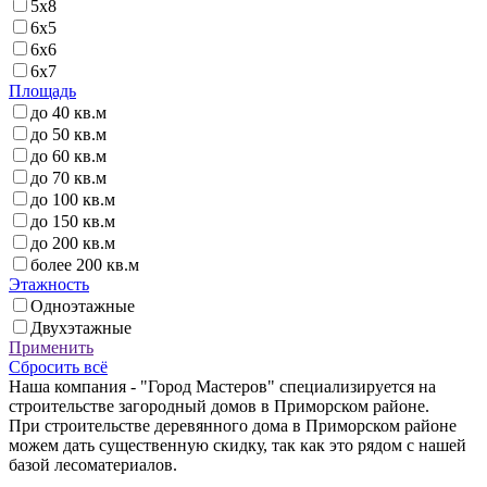
5x8
6x5
6x6
6x7
Площадь
6x8
до 40 кв.м
6x9
до 50 кв.м
6х6
до 60 кв.м
7x5
до 70 кв.м
7x7
до 100 кв.м
7x8
до 150 кв.м
7x9
до 200 кв.м
7x12
более 200 кв.м
8,6x9,6
Этажность
8x8
Одноэтажные
8x9
Двухэтажные
8x10
Применить
8x11
Сбросить всё
8x13
Наша компания - "Город Мастеров" специализируется на
8х9
строительстве загородный домов в Приморском районе.
9,7x7,7
При строительстве деревянного дома в Приморском районе
9x9
можем дать существенную скидку, так как это рядом с нашей
9x10
базой лесоматериалов.
9x11