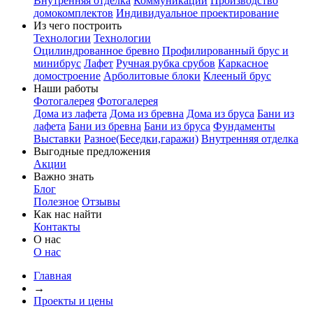
Внутренняя отделка
Коммуникации
Производство
домокомплектов
Индивидуальное проектирование
Из чего построить
Технологии
Технологии
Оцилиндрованное бревно
Профилированный брус и
минибрус
Лафет
Ручная рубка срубов
Каркасное
домостроение
Арболитовые блоки
Клееный брус
Наши работы
Фотогалерея
Фотогалерея
Дома из лафета
Дома из бревна
Дома из бруса
Бани из
лафета
Бани из бревна
Бани из бруса
Фундаменты
Выставки
Разное(Беседки,гаражи)
Внутренняя отделка
Выгодные предложения
Акции
Важно знать
Блог
Полезное
Отзывы
Как нас найти
Контакты
О нас
О нас
Главная
→
Проекты и цены