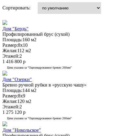
9x12
Сортировать:
9x13
9x15.5
10x10
Дом "Бердь"
10x11
Профилированный брус (сухой)
10x12
Площадь:
160 м2
10x13
Размер:
8x10
10x14
Жилая:
112 м2
10x17
Этажей:
2
11x18
1 416 800 р
12x14
Цена указана за "Оцилиндрованное бревно 260мм"
12x19
13x11
Дом "Озерки"
13x12
Бревно ручной рубки в «русскую чашу»
Площадь:
13x15
144 м2
Размер:
8x9
14x12
Жилая:
120 м2
14x19
Этажей:
2
19x14
1 275 120 р
Цена указана за "Оцилиндрованное бревно 260мм"
Дом "Никольское"
Профилированный брус (сухой)