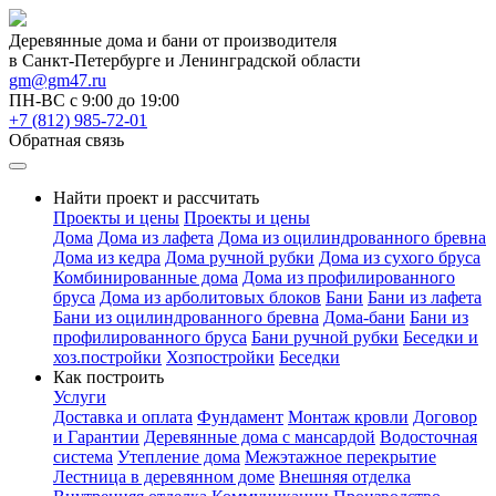
Деревянные дома и бани от производителя
в Санкт-Петербурге и Ленинградской области
gm@gm47.ru
ПН-ВС с 9:00 до 19:00
+7 (812) 985-72-01
Обратная связь
Найти проект и рассчитать
Проекты и цены
Проекты и цены
Дома
Дома из лафета
Дома из оцилиндрованного бревна
Дома из кедра
Дома ручной рубки
Дома из сухого бруса
Комбинированные дома
Дома из профилированного
бруса
Дома из арболитовых блоков
Бани
Бани из лафета
Бани из оцилиндрованного бревна
Дома-бани
Бани из
профилированного бруса
Бани ручной рубки
Беседки и
хоз.постройки
Хозпостройки
Беседки
Как построить
Услуги
Доставка и оплата
Фундамент
Монтаж кровли
Договор
и Гарантии
Деревянные дома с мансардой
Водосточная
система
Утепление дома
Межэтажное перекрытие
Лестница в деревянном доме
Внешняя отделка