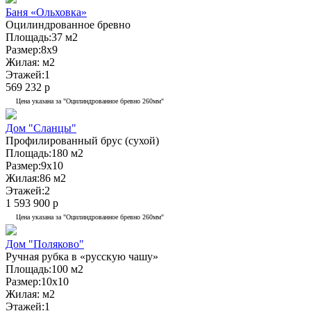
Баня «Ольховка»
Оцилиндрованное бревно
Площадь:
37 м2
Размер:
8x9
Жилая:
м2
Этажей:
1
569 232 р
Цена указана за "Оцилиндрованное бревно 260мм"
Дом "Сланцы"
Профилированный брус (сухой)
Площадь:
180 м2
Размер:
9x10
Жилая:
86 м2
Этажей:
2
1 593 900 р
Цена указана за "Оцилиндрованное бревно 260мм"
Дом "Поляково"
Ручная рубка в «русскую чашу»
Площадь:
100 м2
Размер:
10x10
Жилая:
м2
Этажей:
1