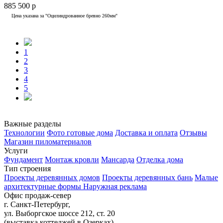
885 500 р
Цена указана за "Оцилиндрованное бревно 260мм"
1
2
3
4
5
Важные разделы
Технологии
Фото готовые дома
Доставка и оплата
Отзывы
Магазин пиломатериалов
Услуги
Фундамент
Монтаж кровли
Мансарда
Отделка дома
Тип строения
Проекты деревянных домов
Проекты деревянных бань
Малые
архитектурные формы
Наружная реклама
Офис продаж-север
г. Санкт-Петербург
,
ул. Выборгское шоссе 212, ст. 20
(
выставка коттеджей в Озерках
)