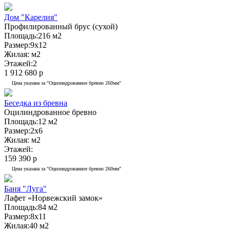
Дом "Карелия"
Профилированный брус (сухой)
Площадь:
216 м2
Размер:
9x12
Жилая:
м2
Этажей:
2
1 912 680 р
Цена указана за "Оцилиндрованное бревно 260мм"
Беседка из бревна
Оцилиндрованное бревно
Площадь:
12 м2
Размер:
2x6
Жилая:
м2
Этажей:
159 390 р
Цена указана за "Оцилиндрованное бревно 260мм"
Баня "Луга"
Лафет «Норвежский замок»
Площадь:
84 м2
Размер:
8x11
Жилая:
40 м2