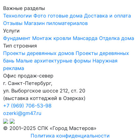
Важные разделы
9x12
Технологии
Фото готовые дома
Доставка и оплата
9x13
Отзывы
Магазин пиломатериалов
9x15.5
Услуги
Фундамент
Монтаж кровли
Мансарда
Отделка дома
10x10
Тип строения
10x11
Проекты деревянных домов
Проекты деревянных
10x12
бань
Малые архитектурные формы
Наружная
реклама
10x13
Офис продаж-север
10x14
г. Санкт-Петербург
,
10x17
ул. Выборгское шоссе 212, ст. 20
(
выставка коттеджей в Озерках
)
11x18
+7 (969) 706-53-98
12x14
ozerki@gm47.ru
12x19
© 2001–2025 СПК «Город Мастеров»
13x11
Политика конфиденциальности
13x12