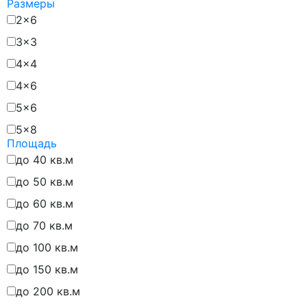
Размеры
2x6
3x3
4x4
4x6
5x6
5x8
Площадь
6x5
до 40 кв.м
6x6
до 50 кв.м
6x7
до 60 кв.м
6x8
до 70 кв.м
6x9
до 100 кв.м
6х6
до 150 кв.м
7x5
до 200 кв.м
7x7