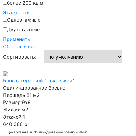
более 200 кв.м
7x8
Этажность
7x9
Одноэтажные
7x12
Двухэтажные
8,6x9,6
Применить
Сбросить всё
8x8
Сортировать:
8x9
8x10
8x11
Баня с терассой "Псковская"
8x13
Оцилиндрованное бревно
Площадь:
81 м2
8х9
Размер:
9x9
9,7x7,7
Жилая:
м2
9x9
Этажей:
1
640 386 р
9x10
Цена указана за "Оцилиндрованное бревно 260мм"
9x11