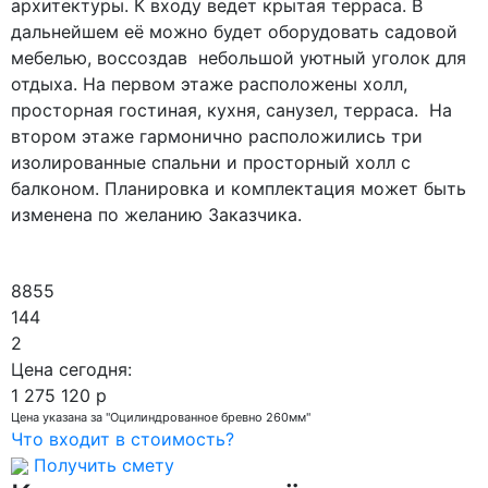
архитектуры. К входу ведет крытая терраса. В
дальнейшем её можно будет оборудовать садовой
мебелью, воссоздав небольшой уютный уголок для
отдыха. На первом этаже расположены холл,
просторная гостиная, кухня, санузел, терраса. На
втором этаже гармонично расположились три
изолированные спальни и просторный холл с
балконом. Планировка и комплектация может быть
изменена по желанию Заказчика.
Видаємо без перевірки кредитної історії
https://creditp
картку онлайн в Україні. Ніяких дзвінків родичам і дру
8855
144
2
Цена сегодня:
1 275 120
р
Цена указана за "Оцилиндрованное бревно 260мм"
Что входит в стоимость?
Получить смету