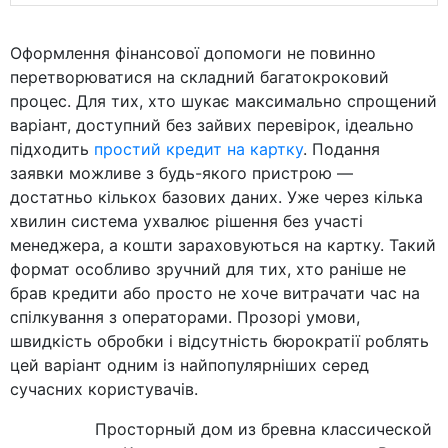
Оформлення фінансової допомоги не повинно
перетворюватися на складний багатокроковий
процес. Для тих, хто шукає максимально спрощений
варіант, доступний без зайвих перевірок, ідеально
підходить
простий кредит на картку
. Подання
заявки можливе з будь-якого пристрою —
достатньо кількох базових даних. Уже через кілька
хвилин система ухвалює рішення без участі
менеджера, а кошти зараховуються на картку. Такий
формат особливо зручний для тих, хто раніше не
брав кредити або просто не хоче витрачати час на
спілкування з операторами. Прозорі умови,
швидкість обробки і відсутність бюрократії роблять
цей варіант одним із найпопулярніших серед
сучасних користувачів.
Просторный дом из бревна классической