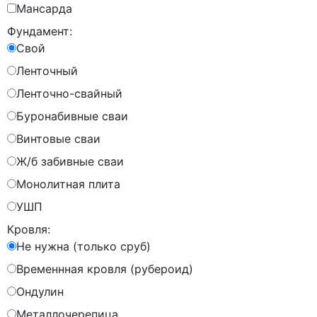
Мансарда
Фундамент:
Свой
Ленточный
Ленточно-свайный
Буронабивные сваи
Винтовые сваи
Ж/б забивные сваи
Монолитная плита
УШП
Кровля:
Не нужна (только сруб)
Временнная кровля (рубероид)
Ондулин
Металлочерепица