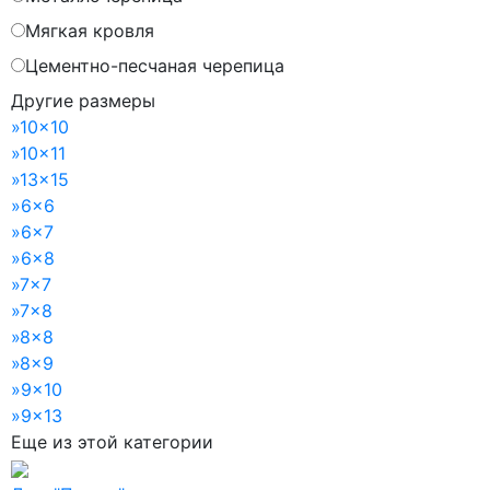
Мягкая кровля
Цементно-песчаная черепица
Другие размеры
»
10x10
»
10x11
»
13x15
»
6x6
»
6x7
»
6x8
»
7x7
»
7x8
»
8x8
»
8x9
»
9x10
»
9x13
Еще из этой категории