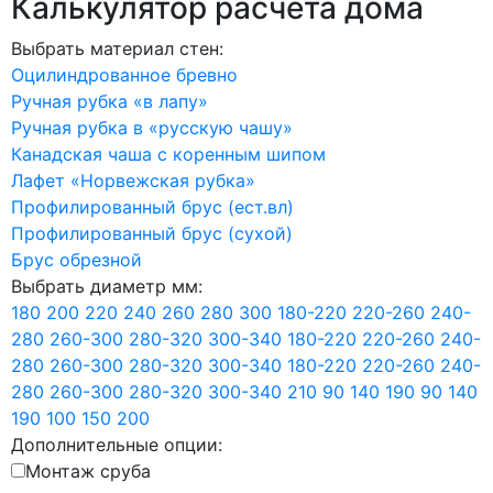
Калькулятор расчёта дома
Выбрать материал стен:
Оцилиндрованное бревно
Ручная рубка «в лапу»
Ручная рубка в «русскую чашу»
Канадская чаша с коренным шипом
Лафет «Норвежская рубка»
Профилированный брус (ест.вл)
Профилированный брус (сухой)
Брус обрезной
Выбрать диаметр
мм:
180
200
220
240
260
280
300
180-220
220-260
240-
280
260-300
280-320
300-340
180-220
220-260
240-
280
260-300
280-320
300-340
180-220
220-260
240-
280
260-300
280-320
300-340
210
90
140
190
90
140
190
100
150
200
Дополнительные опции:
Монтаж сруба