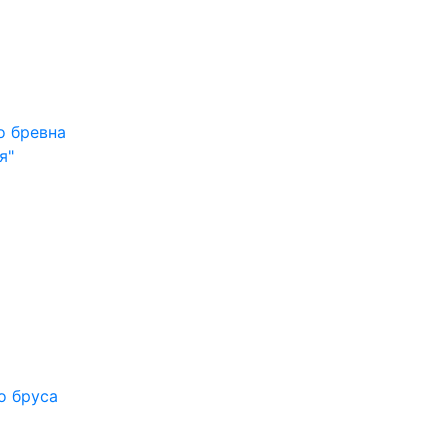
о бревна
я"
о бруса