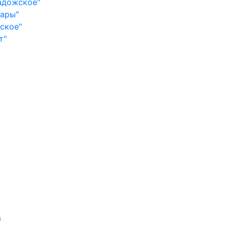
адожское"
сары"
ское"
т"
в