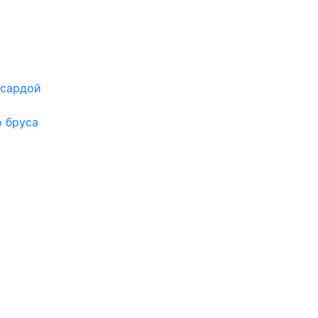
нсардой
 бруса