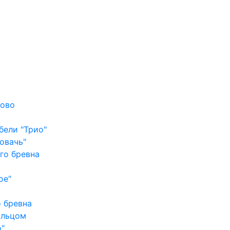
лово
бели "Трио"
овачь"
го бревна
ое"
 бревна
ыльцом
"