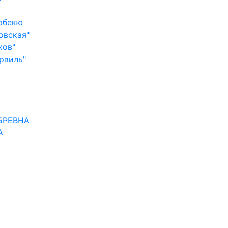
арбекю
овская"
хов"
рвиль"
 БРЕВНА
А