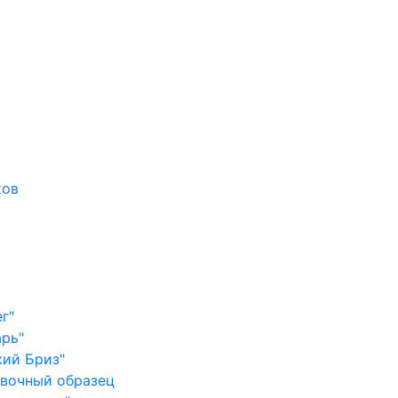
ков
г"
арь"
кий Бриз"
авочный образец